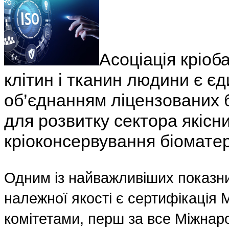
Асоціація кріоба
клітин і тканин людини є є
об’єднанням ліцензованих б
для розвитку сектора якісни
кріоконсервування біоматері
Одним із найважливіших показни
належної якості є сертифікація
комітетами, перш за все Міжнаро