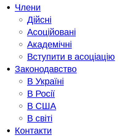
Члени
Дійсні
Асоційовані
Академiчнi
Вступити в асоціацію
Законодавство
В Україні
В Росії
В США
В світі
Контакти