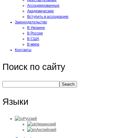
Действительные
Ассоциированные
Академические
Вступить в ассоциацию
Законодательство
В Украине
В России
В США
В мире
Контакты
Поиск по сайту
Языки
Русский
Украинский
Английский