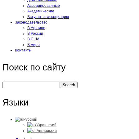
Действительные
Ассоциированные
Академические
Вступить в ассоциацию
Законодательство
В Украине
В России
В США
В мире
Контакты
Поиск по сайту
Языки
Русский
Украинский
Английский