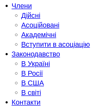
Члени
Дійсні
Асоційовані
Академiчнi
Вступити в асоціацію
Законодавство
В Україні
В Росії
В США
В світі
Контакти