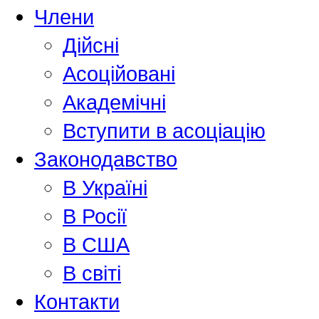
Члени
Дійсні
Асоційовані
Академiчнi
Вступити в асоціацію
Законодавство
В Україні
В Росії
В США
В світі
Контакти