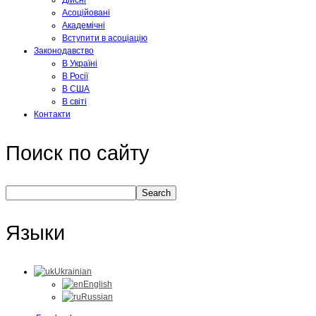
Дійсні
Асоційовані
Академiчнi
Вступити в асоціацію
Законодавство
В Україні
В Росії
В США
В світі
Контакти
Поиск по сайту
Языки
Ukrainian
English
Russian