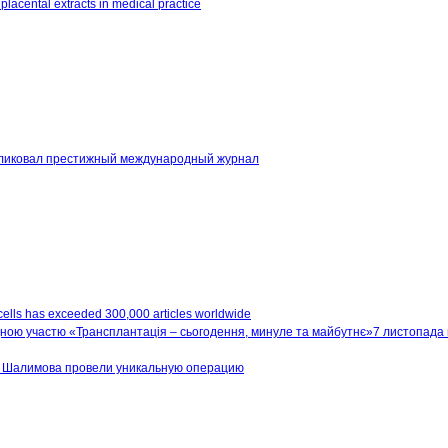
placental extracts in medical practice
бликовал престижный международный журнал
 cells has exceeded 300,000 articles worldwide
7 листопада 
е Шалимова провели уникальную операцию