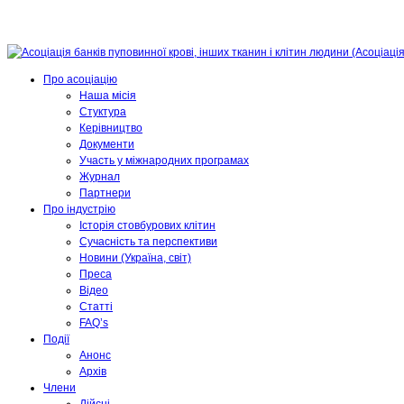
Про асоціацію
Наша місія
Стуктура
Керівництво
Документи
Участь у міжнародних програмах
Журнал
Партнери
Про індустрію
Історія стовбурових клітин
Сучасність та перспективи
Новини (Україна, світ)
Преса
Відео
Статті
FAQ’s
Події
Анонс
Архів
Члени