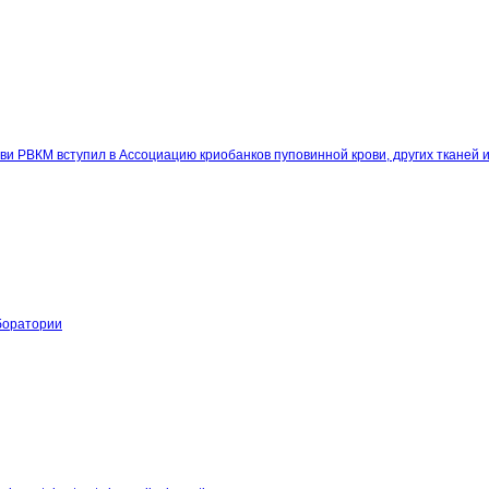
и РВКМ вступил в Ассоциацию криобанков пуповинной крови, других тканей и
боратории