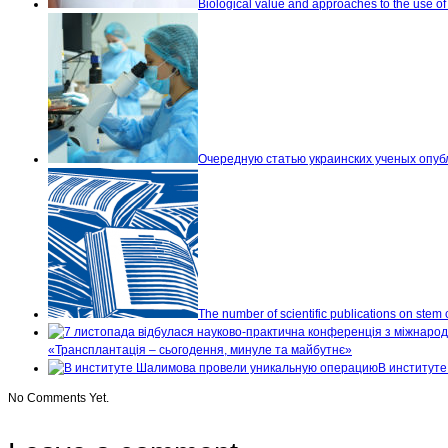
Biological value and approaches to the use of 
Очередную статью украинских ученых опу
The number of scientific publications on stem
«Трансплантація – сьогодення, минуле та майбутнє»
В институт
No Comments Yet.