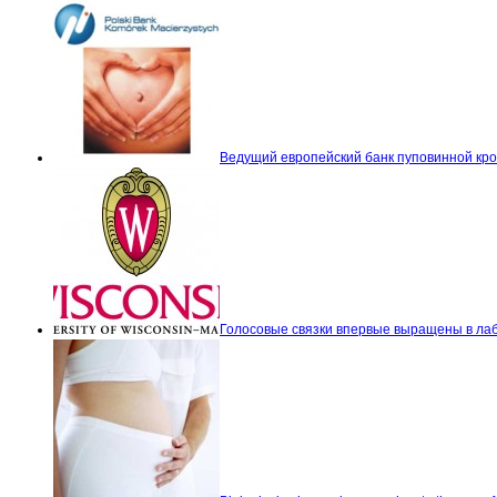
Ведущий европейский банк пуповинной кров
Голосовые связки впервые выращены в ла