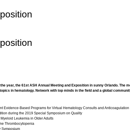
position
position
he year, the 61st ASH Annual Meeting and Exposition in sunny Orlando. The mee
st topics in hematology. Network with top minds in the field and a global commu
nt Evidence-Based Programs for Virtual Hematology Consults and Anticoagulation
tition during the 2019 Special Symposium on Quality
 Myeloid Leukemia in Older Adults
mune Thrombocytopenia
ry Symposium