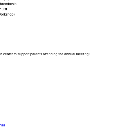
Thrombosis
 List
Workshop)
on center to support parents attending the annual meeting!
гии