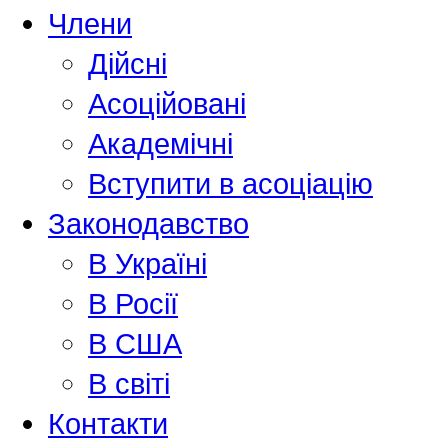
Члени
Дійсні
Асоційовані
Академiчнi
Вступити в асоціацію
Законодавство
В Україні
В Росії
В США
В світі
Контакти