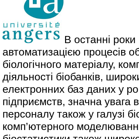
В останні роки 
автоматизацією процесів об
біологічного матеріалу, ко
діяльності біобанків, широ
електронних баз даних у ро
підприємств, значна увага 
персоналу також у галузі б
комп’ютерного моделювання
біостатистики також широк