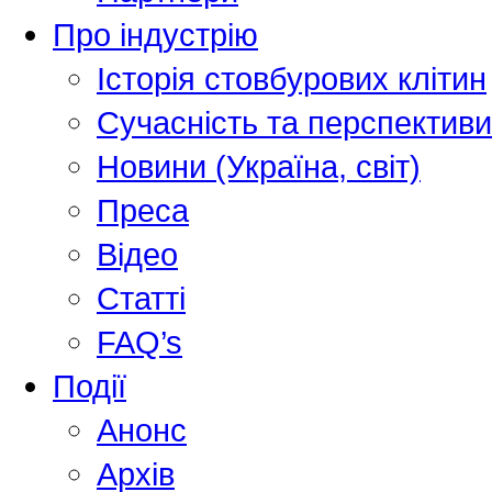
Про індустрію
Історія стовбурових клітин
Сучасність та перспективи
Новини (Україна, світ)
Преса
Відео
Статті
FAQ’s
Події
Анонс
Архів