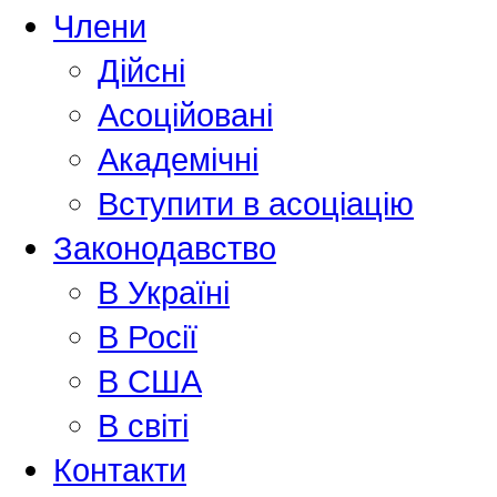
Члени
Дійсні
Асоційовані
Академiчнi
Вступити в асоціацію
Законодавство
В Україні
В Росії
В США
В світі
Контакти