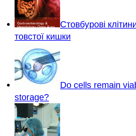
Стовбурові клітин
товстої кишки
Do cells remain via
storage?