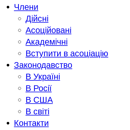
Члени
Дійсні
Асоційовані
Академiчнi
Вступити в асоціацію
Законодавство
В Україні
В Росії
В США
В світі
Контакти