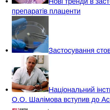
Нові тренди в зас
препаратів плаценти
Застосування стов
Національний інсти
О.О. Шалімова вступив до Асо