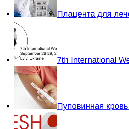
Плацента для леч
7th International W
Пуповинная кровь