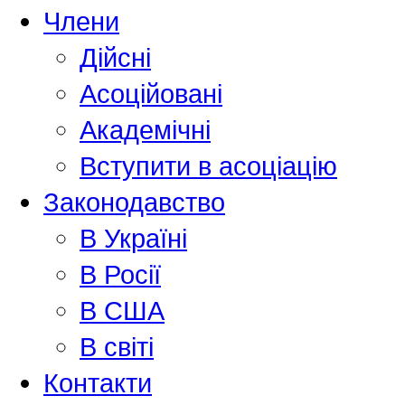
Члени
Дійсні
Асоційовані
Академiчнi
Вступити в асоціацію
Законодавство
В Україні
В Росії
В США
В світі
Контакти