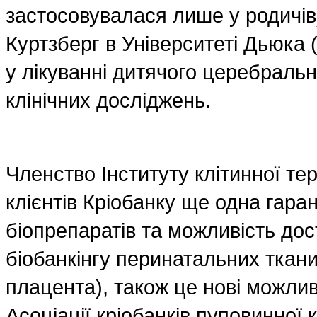
застосовувалася лише у родичів
Куртзберг в Університеті Дьюка
у лікуванні дитячого церебральн
клінічних досліджень.
Членство Інституту клітинної тер
клієнтів Кріобанку ще одна гара
біопрепаратів та можливість дос
біобанкінгу перинатальних ткани
плацента), також це нові можлив
Асоціації кріобанків пуповинної 