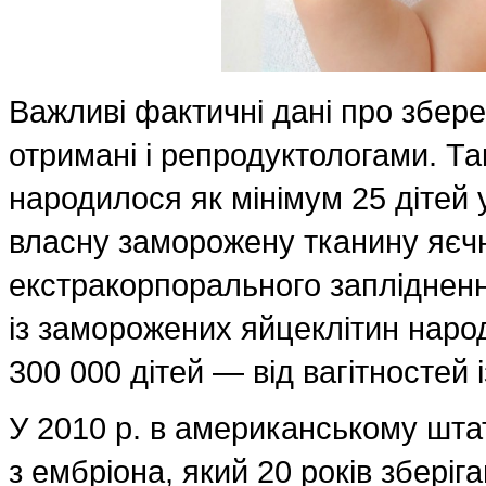
Важливі фактичні дані про збер
отримані і репродуктологами. Так
народилося як мінімум 25 дітей 
власну заморожену тканину яєчни
екстракорпорального запліднення 
із заморожених яйцеклітин народ
300 000 дітей — від вагітностей
У 2010 р. в американському штат
з ембріона, який 20 років зберіг