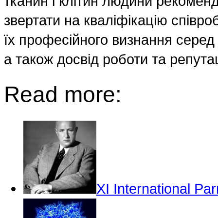
тканин і клітин людини рекоменд
звертати на кваліфікацію співроб
їх професійного визнання серед в
а також досвід роботи та репутац
Read more:
XI International P