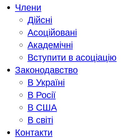
Члени
Дійсні
Асоційовані
Академiчнi
Вступити в асоціацію
Законодавство
В Україні
В Росії
В США
В світі
Контакти