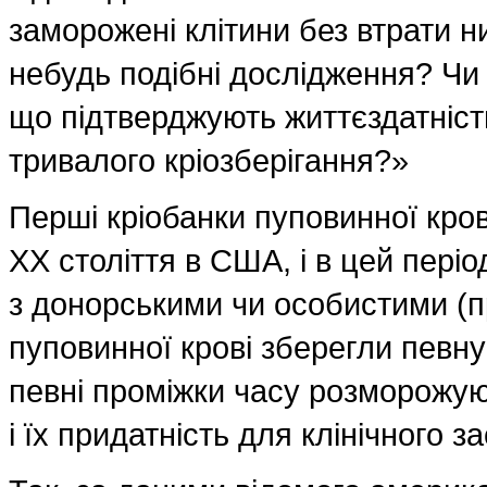
заморожені клітини без втрати н
небудь подібні дослідження? Чи 
що підтверджують життєздатніст
тривалого кріозберігання?»
Перші кріобанки пуповинної кров
ХХ століття в США, і в цей пері
з донорськими чи особистими (
пуповинної крові зберегли певну
певні проміжки часу розморожую
і їх придатність для клінічного з