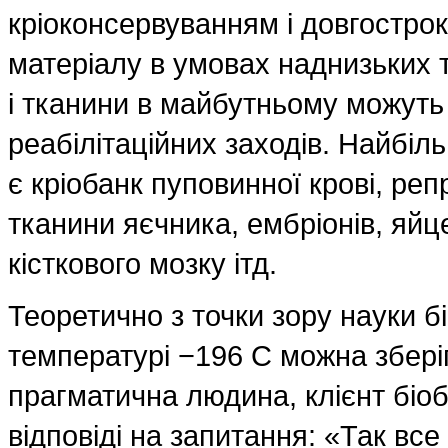
кріоконсервуванням і довгострок
матеріалу в умовах наднизьких 
і тканини в майбутньому можуть
реабілітаційних заходів. Найбіл
є кріобанк пуповинної крові, реп
тканини яєчника, ембріонів, яйце
кісткового мозку ітд.
Теоретично з точки зору науки бі
температурі −196 С можна зберіг
прагматична людина, клієнт біоб
відповіді на запитання: «Так все