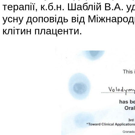
терапії, к.б.н. Шаблій В.А.
усну доповідь від Міжнаро
клітин плаценти.