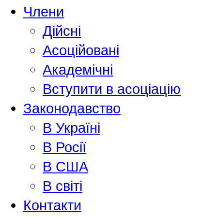
Члени
Дійсні
Асоційовані
Академiчнi
Вступити в асоціацію
Законодавство
В Україні
В Росії
В США
В світі
Контакти