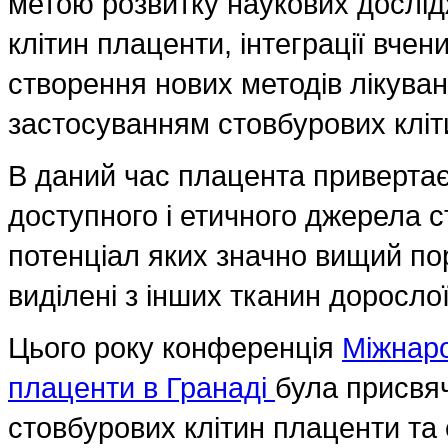
метою розвитку наукових дослід
клітин плаценти, інтеграції вчен
створення нових методів лікува
застосуванням стовбурових кліт
В даний час плацента привертає 
доступного і етичного джерела с
потенціал яких значно вищий пор
виділені з інших тканин доросло
Цього року конференція
Міжнаро
плаценти в Гранаді
була присвя
стовбурових клітин плаценти т