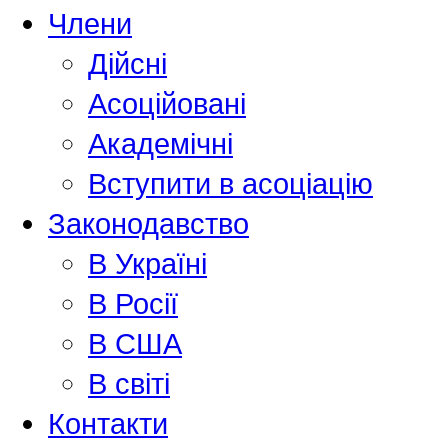
Члени
Дійсні
Асоційовані
Академiчнi
Вступити в асоціацію
Законодавство
В Україні
В Росії
В США
В світі
Контакти