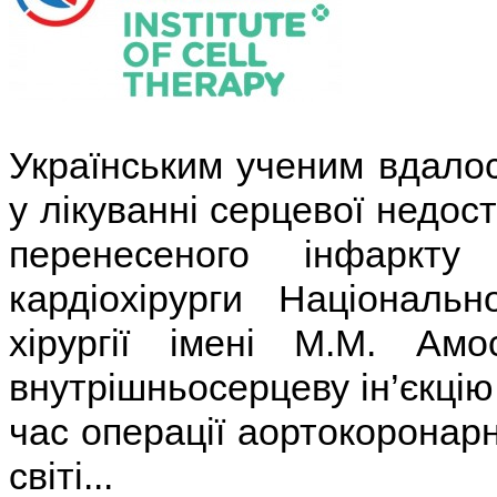
Українським ученим вдалос
у лікуванні серцевої недос
перенесеного інфаркт
кардіохірурги Національн
хірургії імені М.М. Ам
внутрішньосерцеву ін’єкцію
час операції аортокоронарн
світі...