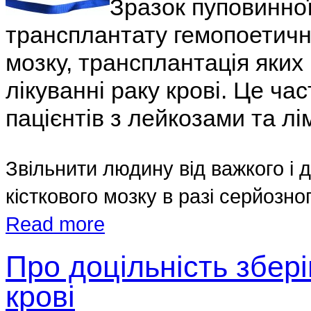
Зразок пуповинної
трансплантату гемопоетични
мозку, трансплантація яких
лікуванні раку крові. Це ч
пацієнтів з лейкозами та л
Звільнити людину від важкого і 
кісткового мозку в разі серйозно
Read more
Про доцільність збер
крові