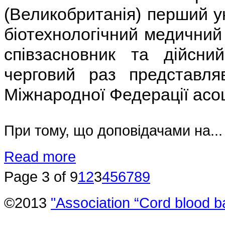
(Великобританія) перший ук
біотехнологічний медичний 
співзасновник та дійсний
черговий раз представляв
Міжнародної Федерації асоц
При тому, що доповідачами на...
Read more
Page 3 of 9
1
2
3
4
5
6
7
8
9
©2013
"Association “Cord blood b