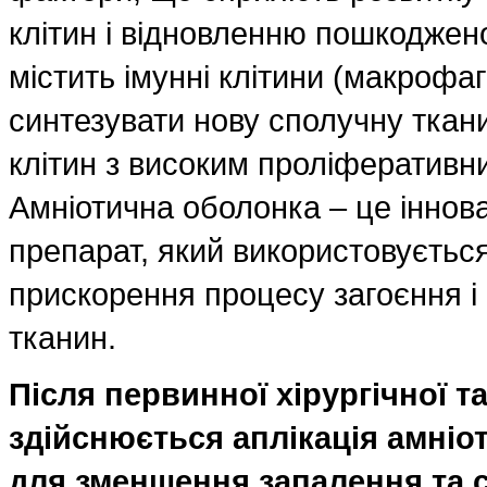
клітин і відновленню пошкоджен
містить імунні клітини (макрофаг
синтезувати нову сполучну ткани
клітин з високим проліферативн
Амніотична оболонка – це іннов
препарат, який використовуєтьс
прискорення процесу загоєння 
тканин.
Після первинної хірургічної 
здійснюється
аплікація амніо
для зменшення запалення та с