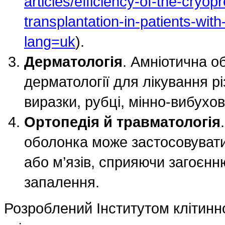
articles/efficiency-of-the-cry
transplantation-in-patients-with
lang=uk
).
Дерматологія
. Амніотична о
дерматології для лікування рі
виразки, рубці, мінно-вибухо
Ортопедія й травматологія
оболонка може застосовувати
або м’язів, сприяючи загоєн
запалення.
Розроблений Інститутом клітинно