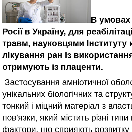
В умовах
Росії в Україну, для реабіліт
травм, науковцями Інституту 
лікування ран із використанн
отримують із плаценти.
Застосування амніотичної оболон
унікальних біологічних та струк
тонкий і міцний матеріал з влас
пов’язки, який містить різні типи
фактори, що сприяють розвитку с