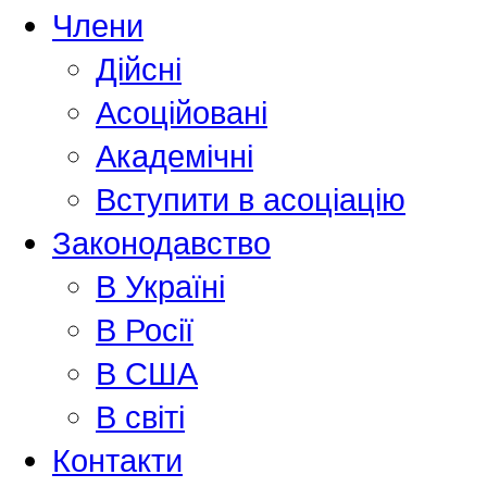
Члени
Дійсні
Асоційовані
Академiчнi
Вступити в асоціацію
Законодавство
В Україні
В Росії
В США
В світі
Контакти